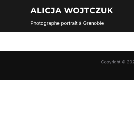
Aller
ALICJA WOJTCZUK
au
contenu
Photographe portrait à Grenoble
Copyright © 202