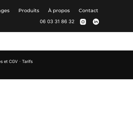
ages
Produits
À propos
Contact
06 03 31 86 32
es et CGV
-
Tarifs