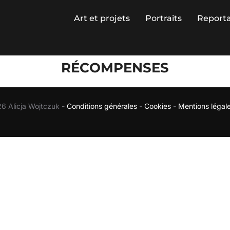
Art et projets
Portraits
Report
RÉCOMPENSES
6 Alicja Wojtczuk -
Conditions générales
-
Cookies
-
Mentions légal